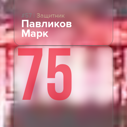
#57
|
Защитник
Павликов
Марк
75