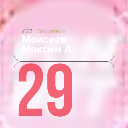
#22
|
Защитник
Моисеев
Максим А.
29