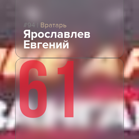
#94
|
Вратарь
Ярославлев
Евгений
61