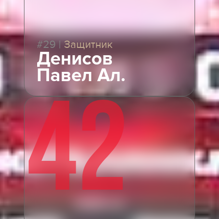
#29
|
Защитник
Денисов
Павел Ал.
42