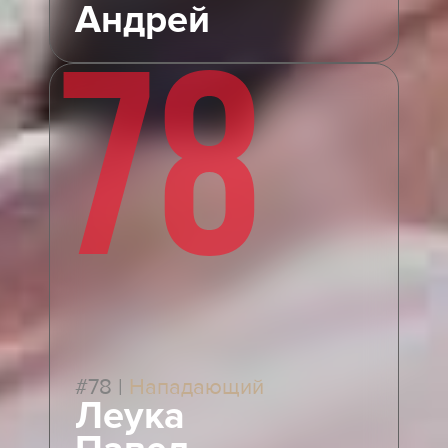
Андрей
78
#78
|
Нападающий
Леука