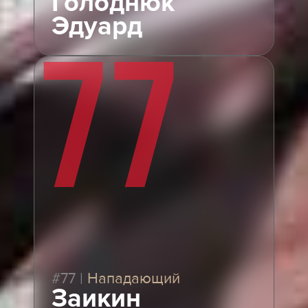
Голоднюк
Эдуард
77
#77
|
Нападающий
Заикин