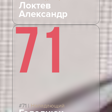
Локтев
Александр
71
#71
|
Нападающий