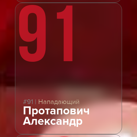
91
#91
|
Нападающий
Протапович
Александр