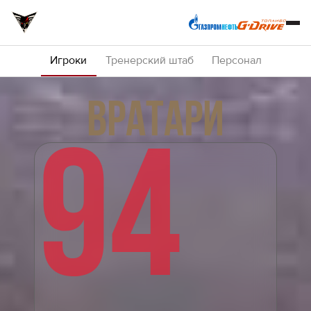
Игроки
Тренерский штаб
Персонал
ВРАТАРИ
94