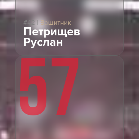
#42
|
Защитник
Петрищев
Руслан
57