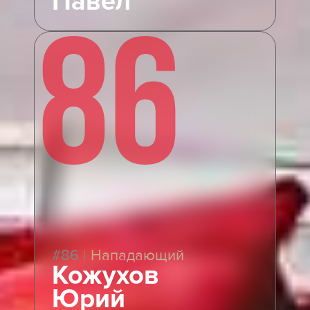
Павел
86
#86
|
Нападающий
Кожухов
Юрий